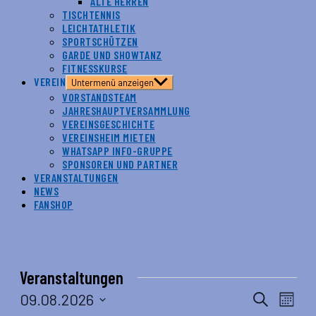
ALTE HERREN
TISCHTENNIS
LEICHTATHLETIK
SPORTSCHÜTZEN
GARDE UND SHOWTANZ
FITNESSKURSE
VEREIN
Untermenü anzeigen
VORSTANDSTEAM
JAHRESHAUPTVERSAMMLUNG
VEREINSGESCHICHTE
VEREINSHEIM MIETEN
WHATSAPP INFO-GRUPPE
SPONSOREN UND PARTNER
VERANSTALTUNGEN
NEWS
FANSHOP
Veranstaltungen
Veranstal
Veran
09.08.2026
Suche
Monat
Ansic