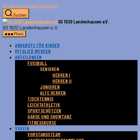
Direkt zum Inhalt wechseln
Suchen
SG 1920 Landenhausen e.V.
SG 1920 Landenhausen e.V.
Menü
ANGEBOTE FÜR KINDER
MITGLIED WERDEN
ABTEILUNGEN
FUSSBALL
SENIOREN
HERREN I
HERREN II
JUNIOREN
ALTE HERREN
TISCHTENNIS
LEICHTATHLETIK
SPORTSCHÜTZEN
GARDE UND SHOWTANZ
FITNESSKURSE
VEREIN
VORSTANDSTEAM