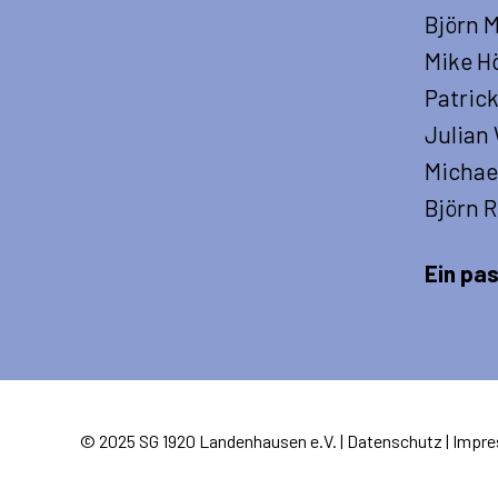
Björn 
Mike H
Patric
Julian
Michael
Björn 
Ein pa
© 2025 SG 1920 Landenhausen e.V. |
Datenschutz
|
Impr