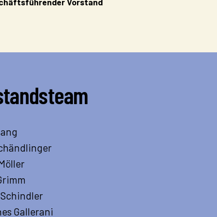
chäftsführender Vorstand
standsteam
Lang
chändlinger
Möller
 Grimm
 Schindler
es Gallerani