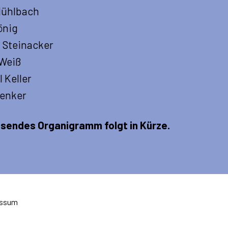
Mühlbach
önig
k Steinacker
 Weiß
 Keller
Renker
ssendes Organigramm folgt in Kürze.
essum