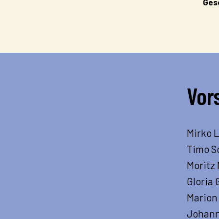
Ges
Vor
Mirko 
Timo S
Moritz 
Gloria
Marion
Johann