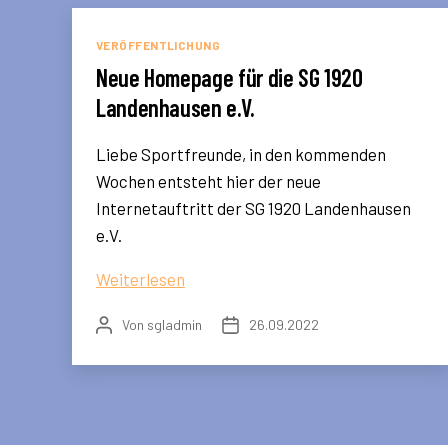
Kategorien
VERÖFFENTLICHUNG
Neue Homepage für die SG 1920
Landenhausen e.V.
Liebe Sportfreunde, in den kommenden
Wochen entsteht hier der neue
Internetauftritt der SG 1920 Landenhausen
e.V.
Neue
Weiterlesen
Homepage
Von
sgladmin
26.09.2022
Beitragsautor
Beitragsdatum
für
die
SG
1920
Landenhausen